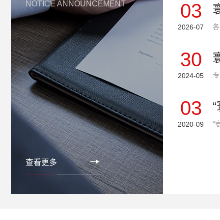
NOTICE ANNOUNCEMENT
03
2026-07
30
2024-05
03
2020-09
查看更多