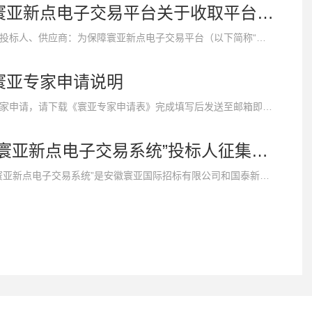
寰亚新点电子交易平台关于收取平台系统使用费的通知
各投标人、供应商：为保障寰亚新点电子交易平台（以下简称“平台”）正常运营，维护招标人及投标人的合法权益，依据国家发改法规〔2014〕1925号《关于进一步规范电子招标投标系统建设运营的通知》，结合平台实际，具体收费规则如下：1、数字证书：新点标证通首年、首次办理为260元/年，第二年延（续）费为20
寰亚专家申请说明
专家申请，请下载《寰亚专家申请表》完成填写后发送至邮箱即可：dept3@ahhyzb.com.cn
“寰亚新点电子交易系统”投标人征集公告及全流程网招的说明
“寰亚新点电子交易系统”是安徽寰亚国际招标有限公司和国泰新点软件股份有限公司共同推动、按照“放管服”改革要求，破除影响“互联网+”招标采购发展的思想观念、体制机制障碍，从发展规划、技术标准、交易规则、安全保障、公共服务等方面，建设并运营的电子招标采购平台。现公开征集交易平台投标人，具体事项公告如下：