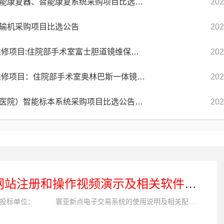
安徽省儿童医院儿童下肢智能康复器、智能康复系统采购项目比选公告
202
输机采购项目比选公告
202
2026年度医疗设备维保及维修项目:住院部手术室富士胆道镜维保（二次）招标公告
202
2026年度医疗设备维保及维修项目：住院部手术室奥林巴斯一体镜维保（二次）招标公告
202
中国科大附一院（安徽省立医院）智能标本系统采购项目比选公告（二次）
202
网站注册和操作视频演示及相关软件下载
各投标单位： 寰亚新点电子交易系统的使用说明及相关配套软件，请大家下载附件参考。 投标文件制作软件 点击下载