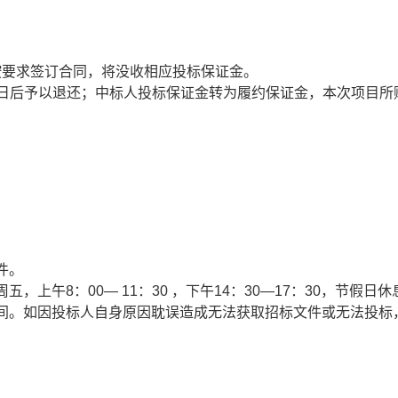
按要求签订合同，将没收相应投标保证金。
日后予以退还；中标人投标保证金转为履约保证金，本次项目所
件。
周五，上午
8
：
00
—
11
：
30
，下午
14
：
30
—
17
：
30
，节假日休
间。如因投标人自身原因耽误造成无法获取招标文件或无法投标