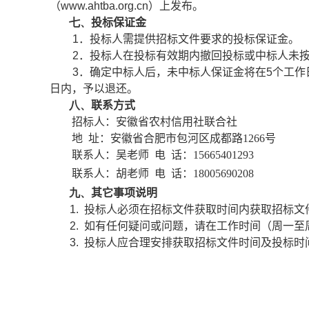
（
www.ahtba.org.cn
）上发布。
七、
投标保证金
1
．投标人需提供招标文件要求的投标保证金。
2
．投标人在投标有效期内撤回投标或中标人未
3
．确定中标人后，未中标人保证金将在
5
个工作
日内，予以退还。
八、
联系方式
招标人：安徽省农村信用社联合社
地
址：安徽省合肥市包河区成都路
1266
号
联系人：吴老师
电
话：
15665401293
联系人：胡老师
电
话：
18005690208
九、
其它事项说明
1.
投标人必须在招标文件获取时间内获取招标文
2.
如有任何疑问或问题，请在工作时间（周一至
3.
投标人应合理安排获取招标文件时间及投标时