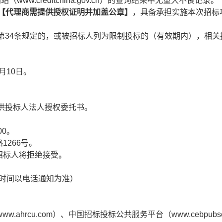
网站（
www.creditchina.gov.cn
）的查询结果中无重大不良记录。
【代理商需提供授权证明并加盖公章】
，具备承担实施本次招标
第
34
条规定的，或被招标人列为限制投标的（有效期内），相关
。
月
10
日。
供投标人法人授权委托书。
00
。
路
1266
号。
招标人将拒绝接受。
时间以电话通知为准）
www.ahrcu.com
）、中国招标投标公共服务平台（
www.cebpubse