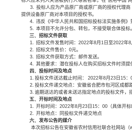
标人应未列入失信被执行人等黑名单，在“信用中国”
3.
投标人应为产品原厂商或原厂商的授权代理商
提供设备原厂商对本项目的授权书。
4.
违反《中华人民共和国招标投标法实施条例》
5.
本项目不允许分包、转包，不接受联合体投标
三、
招标文件获取
1.
招标
文件
发售时间：
2022
年
8
月
1
日至
2022
年
8
2.
招标
文件售价
：
0
元。
3.
招标
文件
获取方式：邮件发送。
4.
其他要求：
潜在投标人在购买招标文件时须提
四、
投标时间及地点
1.
投标文件送达截止时间：
2022
年
8
月
23
日
15
：
2.
投标文件递交地点：安徽省合肥市包河区成都
3.
逾期送达的或者未送达指定地点的投标文件，
五、
开标时间及地点
1.
开标时间：
2022
年
8
月
23
日
15
：
00
（具体开标
2.
开标地点：同投标文件递交地点
六、
发布公告的媒介
本次招标公告在安徽省农村信用社联合社网站（