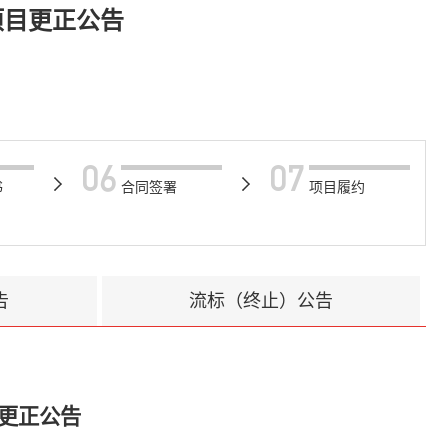
项目更正公告
06
07
书
合同签署
项目履约
告
流标（终止）公告